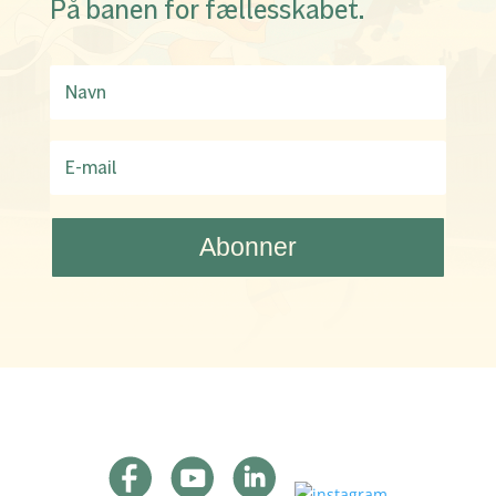
På banen for fællesskabet.
Abonner