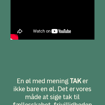
En øl med mening
TAK
er
ikke bare en øl. Det er vores
måde at sige tak til