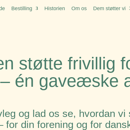
de
Bestilling
Historien
Om os
Dem støtter vi
en
støtte frivillig
– én gaveæske 
vleg og lad os se, hvordan 
 for din forening og for dans