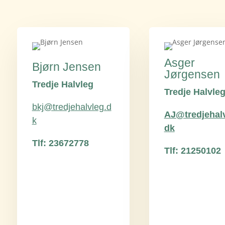
Asger
Bjørn Jensen
Jørgensen
Tredje Halvleg
Tredje Halvle
bkj@tredjehalvleg.d
AJ@tredjehalv
k
dk
Tlf: 23672778
Tlf: 21250102