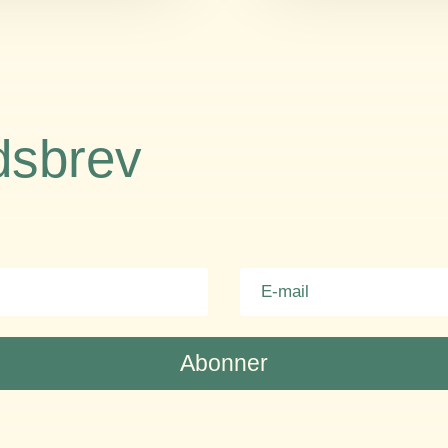
dsbrev
Abonner