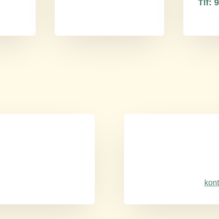
Tlf:
kont