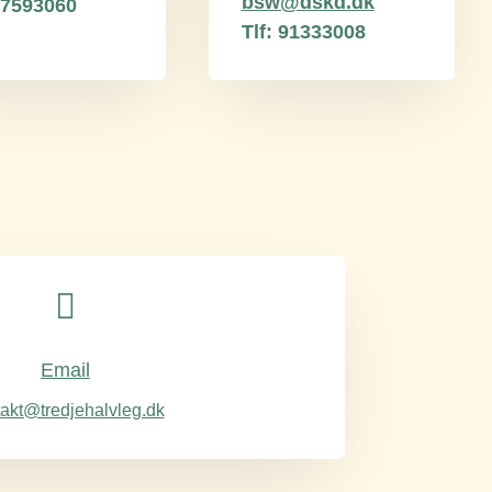
bsw@dskd.dk
 97593060
Tlf: 91333008

Email
akt@tredjehalvleg.dk