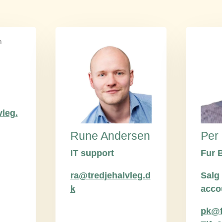
g
leg.
Rune Andersen
Per
IT support
Fur 
ra@tredjehalvleg.d
Salg
k
acco
pk@f